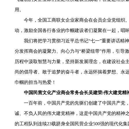
用。
今年，全国工商联女企业家商会在会员企业党组织、团体会
动，激励全国各行各业的巾帼建设者们凝聚在一起，唱响
我们将把学习贯彻习近平总书记“七一”重要讲话精神
分发挥商会的凝聚力、向心力与“桥梁纽带”作用，引导
历程中汲取智慧与力量，坚持新发展理念，在建设社会
尚的倡导者、敢于追梦的奋斗者，永远怀揣着梦想、永
巾帼的担当与热爱！
中国民营文化产业商会常务会长吴建荣:
伟大建党精
一百年前，中国共产党的先驱们创建了中国共产党，
诚、不负人民的伟大建党精神，这是中国共产党的精神
的工程队到连续23载跻身全国民营企业500强的现代化