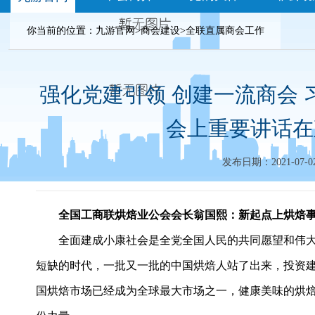
你当前的位置：
九游官网
>
商会建设
>
全联直属商会工作
强化党建引领 创建一流商会 
会上重要讲话在
发布日期：
2021-07-0
全国工商联烘焙业公会会长翁国熙：新起点上烘焙
全面建成小康社会是全党全国人民的共同愿望和伟大成
短缺的时代，一批又一批的中国烘焙人站了出来，投资
国烘焙市场已经成为全球最大市场之一，健康美味的烘