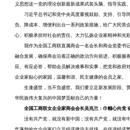
义思想这一党的理论创新最新成果武装头脑、指导实践
习近平总书记和党中央高度重视鼓励、支持、引导民营
负、降成本、增便利出台一系列政策措施，给广大民营企
心、积极承担对社会的责任。大力弘扬企业家精神和光
我作为全国工商联直属商会一名会长和商会党委书记，
融合发展，确保商会沿着正确的政治方向前进。积极服务
应、有应必答，帮助会员解决难事和实事，把党和政府
企业家贴心的家园，温馨和谐、民主健康的会员之家。
生逢盛世，当不负盛世。我们要立足新发展阶段、贯彻
华民族伟大复兴的中国梦贡献自己的力量！
全国工商联女企业家商会会长吴兆兰：巾帼心向党 
没有共产党，就没有新中国；没有共产党，就没有中华
气蓬勃的女企业家们立足经济建设主战场，在促进经济繁