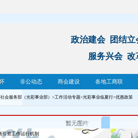
政治建会 团结立
服务兴会 改
怀
非公动态
商会建设
各地工商联
>
社会服务部（光彩事业部）
>
工作活动专题
>
光彩事业临夏行
>
优惠政策
商引资工作运行机制