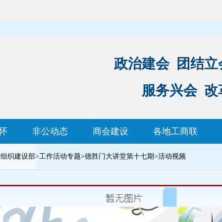
政治建会 团结立
服务兴会 改
怀
非公动态
商会建设
各地工商联
>
组织建设部
>
工作活动专题
>
德胜门大讲堂第十七期
>
活动视频