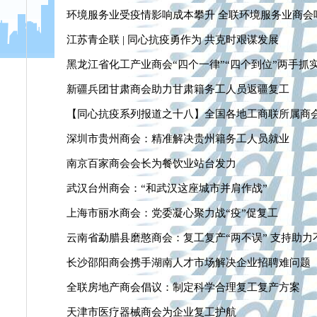
环境服务业受疫情影响成本攀升 全联环境服务业商会
江苏青企联 | 同心抗疫勇作为 共克时艰谋发展
黑龙江省化工产业商会“四个一律”“四个到位”两手抓
新疆兵团甘肃商会助力甘肃籍务工人员返疆复工
【同心抗疫系列报道之十八】全国各地工商联所属商会
深圳市贵州商会：精准解决贵州籍务工人员就业
南京百家商会会长为餐饮业站台发力
武汉台州商会：“和武汉这座城市并肩作战”
上海市丽水商会：党委凝心聚力战“疫”促复工
云南省勐腊县磨憨商会：复工复产“两不误” 支持助力
长沙邵阳商会携手湖南人才市场解决企业招聘难问题
全联房地产商会倡议：制定科学合理复工复产方案
天津市医疗器械商会为企业复工护航