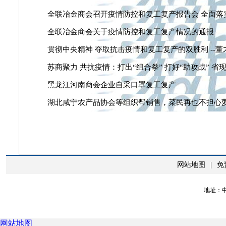
全联冶金商会召开疫情防控和复工复产报告会 全面落
全联冶金商会关于疫情防控和复工复产情况的通报
贯彻中央精神 夺取抗击疫情和复工复产的双胜利 --
苏商聚力 共抗疫情：打出“组合拳” 打好“助攻战” 
黑龙江河南商会企业自采口罩复工复产
湖北咸宁农产品协会等组织帮销售，菜民再也不担心
网站地图
|
免
地址：中
网站地图